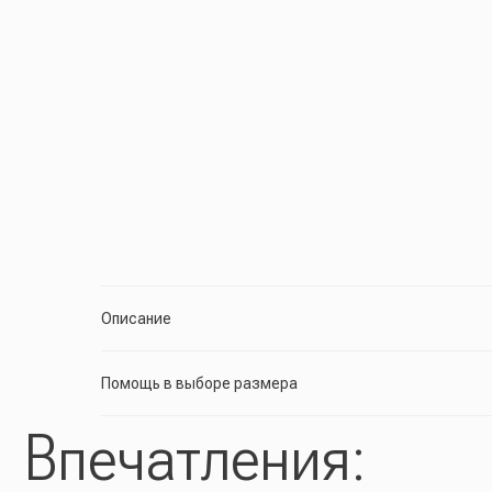
Впечатления:
Описание
Помощь в выборе размера
Елена
Прекрасное качество, очень к
С нетерпением жду доставку))