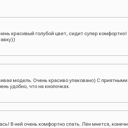
модель. Очень красиво упаковано) С приятными словами на
бно, что на кнопочках.
ней очень комфортно спать. Лён мнется, конечно же, и это 
 белье в сушильной машине, после чего пижама очень мягкая
акую же на смену)))
учатель в восторге. Очень приятная к телу, мягкая, цвет по