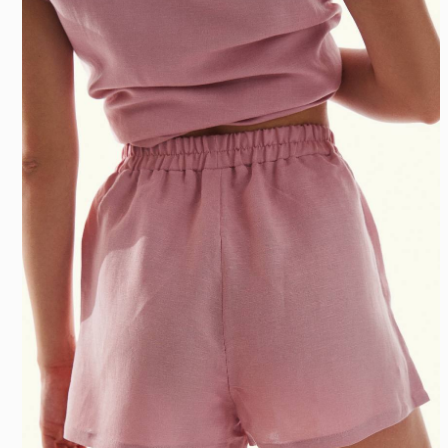
Льняное совершенство
Пиж
5590
₽
1059