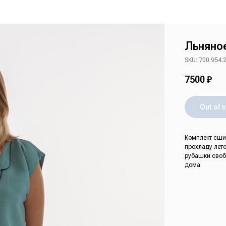
Льняно
SKU: 700.954.
7500
₽
Out of 
Комплект сши
прохладу лето
рубашки своб
дома.