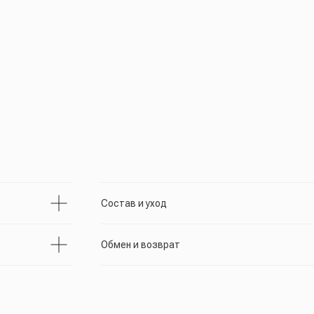
Состав и уход
Обмен и возврат
расивый голубой цвет, сидит супер комфортно! Теперь зака