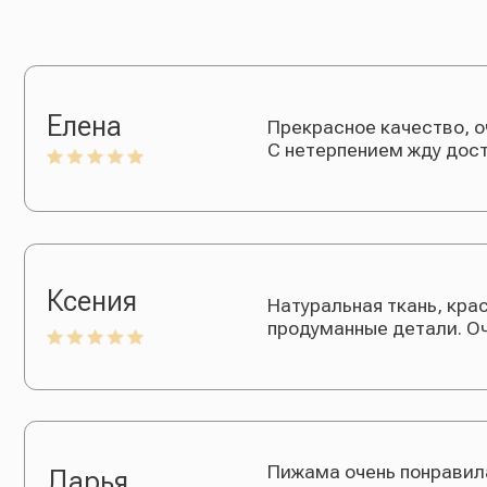
Ксения
Натуральная ткань, красивая 
продуманные детали. Очень удо
Пижама очень понравилась! В 
Дарья
материала. После стирки сушу
хочу заказать себе еще одну т
Лера
Брала в качестве подарка. Пол
красиво и хорошо упаковано.