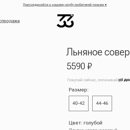
 ♥
Присоединяйся к нашему клубу любителей пижам ♥
Присоединяйся к нашему кл
Присоединяйся к нашему клубу любителей пижам ♥
жа
Льняное совершенст
5590
₽
Покупай сейчас, оплачивай
Размер:
40-42
44-46
Цвет: голубой
Другие цвета:
розовый