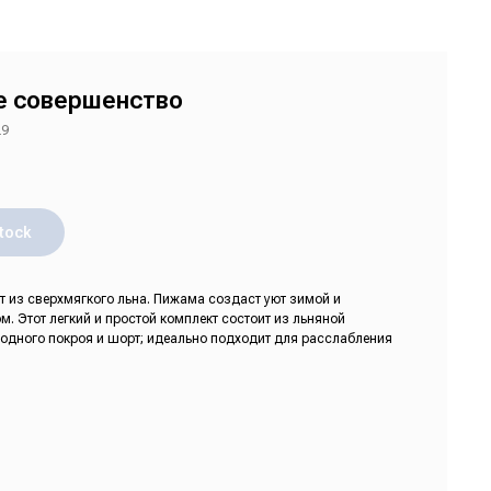
е совершенство
29
stock
т из сверхмягкого льна. Пижама создаст уют зимой и
м. Этот легкий и простой комплект состоит из льняной
одного покроя и шорт; идеально подходит для расслабления