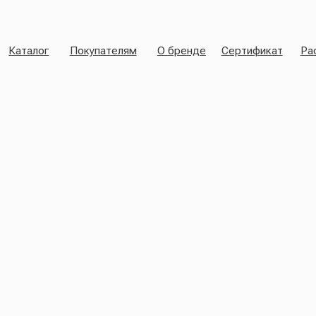
 к нашему клубу любителей пижам ♥
Присоединяйся к нашему клубу любителей пижам
Каталог
Покупателям
О бренде
Сертификат
Распрода