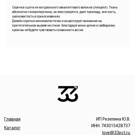
Сорочка сшита из натурального эвкалиптового волокна (лиоцелл). Ткань
абсолютно гипоаллергенна, не электризуется, дает прохладу, мягкость,
шелковистость в прикосновениях.
Дизайн сорочки минималистичен и акцентирует внимание на
притягательном вырезе на спине. Благодаря мини-длине и свободному
крою вы не будете чувствовать скованность во сне.