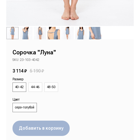
Сорочка "Луна"
SKU:
23-103-4042
3 114
₽
5 190
₽
Размер
40-42
44-46
48-50
Цвет
серо-голубой
Добавить в корзину