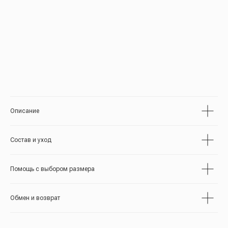
Теперь это моя самая любимая сорочка ❤️
Елизавета
Безумно мягкая, комфортная, просторная, ее вообще
не ощущаешь на теле, как-будто ее и нет
И безумно красивая, чувствуешь себя просто
невероятно сексуальной и роскошной
Вам также может понравиться:
Описание
Сорочка "Луна"
Пижама «Кимоно»
Халат «Кимоно»
Состав и уход
Помощь с выбором размера
Обмен и возврат