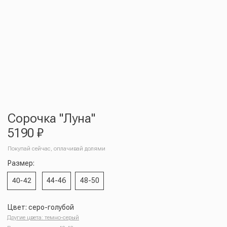
Сорочка "Луна"
5190
₽
Покупай сейчас, оплачивай долями
Размер:
40-42
44-46
48-50
Цвет: серо-голубой
Другие цвета: темно-серый
Размер на модели: 40-42
Параметры модели: рост 176, 84/60/92
Выбираете в подарок и не знаете размер?
Подарите сертификат
Добавить в корзину