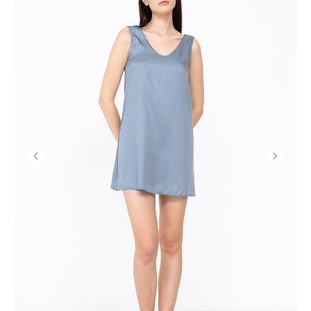
Главная
ИП Резепина Ю.В.
ИНН: 743015428737
Каталог
love@33pct.ru
Покупателям
Социальная сеть
О бренде
+79339827749
@ 2026 Все права защищены
Политика конфиденциальности
Разработка сайта